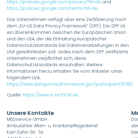
https://policies.google.com/privacy?hl=de
und
https://policies.google.com/terms?hl=de
.
Das Unternehmen verfügt über eine Zertifizierung nach
dem „EU-US Data Privacy Framework“ (DPF). Der DPF ist
ein Übereinkommen zwischen der Europäischen Union
und den USA, der die Einhaltung europäischer
Datenschutzstandards bei Datenverarbeitungen in den
USA gewährleisten soll. Jedes nach dem DPF zertifizierte
Unternehmen verpflichtet sich, diese
Datenschutzstandards einzuhalten. Weitere
Informationen hierzu erhalten Sie vom Anbieter unter
folgendem Link:
https://www.dataprivacyframework.gov/participant/5780
.
Quelle:
https://www.e-recht24.de
Unsere Kontakte
M
MEDservice GmbH
Das
Ambulanter Alten- u. Krankenpflegedienst
de
Karl-Zahn-Str. 7a
Di