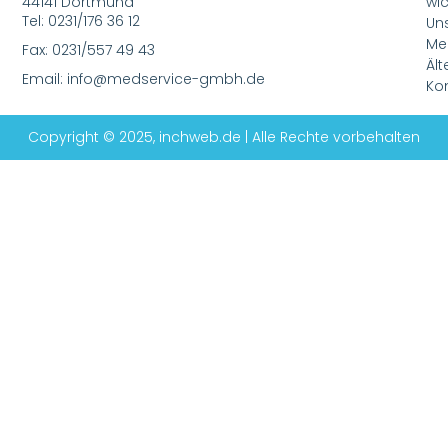
44141 Dortmund
wic
Tel: 0231/176 36 12
Un
Me
Fax: 0231/557 49 43
Ält
Email: info@medservice-gmbh.de
Kom
Copyright © 2025, inchweb.de | Alle Rechte vorbehalten