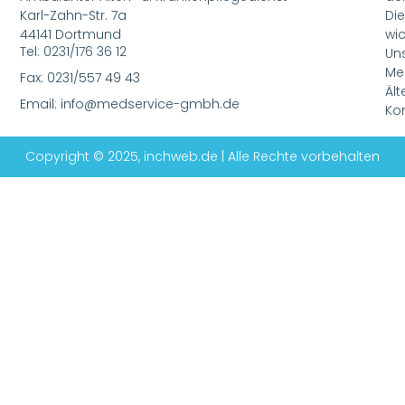
Karl-Zahn-Str. 7a
Di
44141 Dortmund
wic
Tel: 0231/176 36 12
Un
Me
Fax: 0231/557 49 43
Ält
Email: info@medservice-gmbh.de
Kom
Copyright © 2025, inchweb.de | Alle Rechte vorbehalten