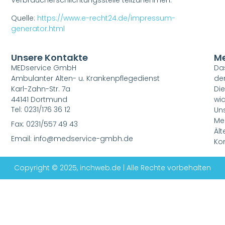
Verbraucherschlichtungsstelle teilzunehmen.
Quelle:
https://www.e-recht24.de/impressum-
generator.html
Unsere Kontakte
M
MEDservice GmbH
Das
Ambulanter Alten- u. Krankenpflegedienst
de
Karl-Zahn-Str. 7a
Di
44141 Dortmund
wic
Tel: 0231/176 36 12
Un
Me
Fax: 0231/557 49 43
Ält
Email: info@medservice-gmbh.de
Kom
Copyright © 2025, inchweb.de | Alle Rechte vorbehalten